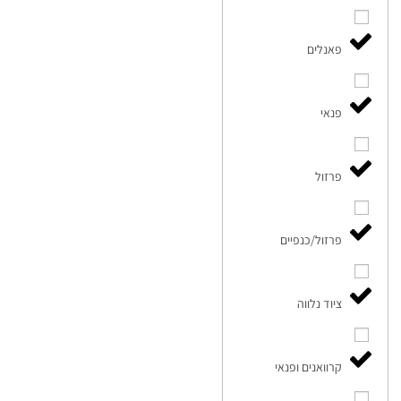
פאנלים
פנאי
פרזול
פרזול/כנפיים
ציוד נלווה
קרוואנים ופנאי