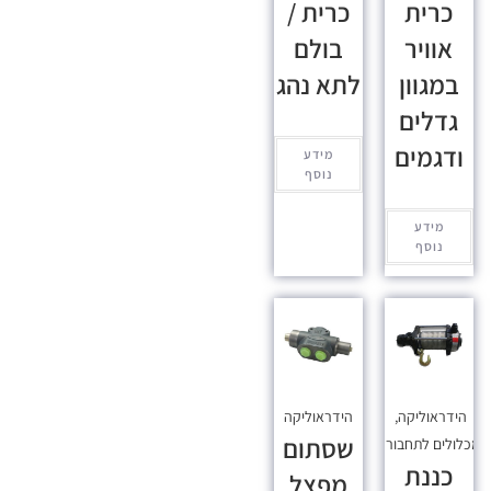
כרית
כרית /
אוויר
בולם
במגוון
לתא נהג
גדלים
ודגמים
מידע
נוסף
מידע
נוסף
הידראוליקה
,
הידראוליקה
שסתום
כלולים לתחבורה
כננת
מפצל