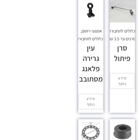
כלולים לתחבורה
,
אמצעי ריתום
,
סרנים עד 3.5 טון
מכלולים לתחבורה
סרן
עין
פיתול
גרירה
פלאנג
מסתובב
מידע
נוסף
מידע
נוסף