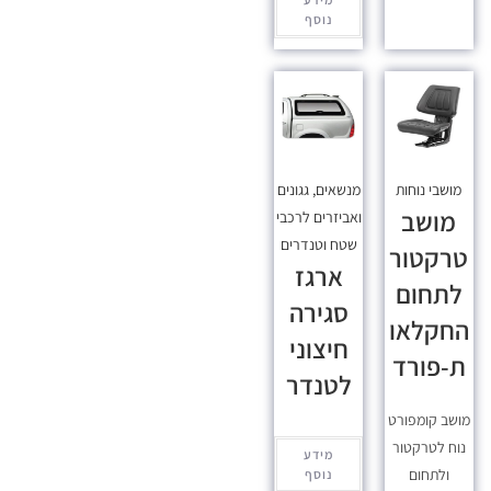
נוסף
מושבי נוחות
מנשאים, גגונים
מושב
ואביזרים לרכבי
שטח וטנדרים
טרקטור
ארגז
לתחום
סגירה
החקלאו
חיצוני
ת-פורד
לטנדר
מושב קומפורט
נוח לטרקטור
מידע
ולתחום
נוסף