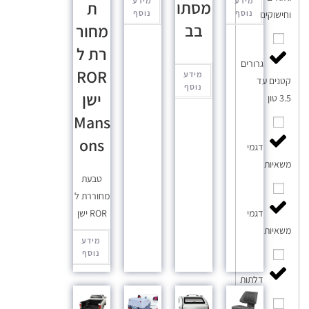
מידע
מידע
מסתו
ת
נוסף
נוסף
וחישוקים
בב
מחור
רת ל
גרורים
ROR
מידע
קטנים עד
נוסף
ישן
3.5 טון
Mans
ons
דגמי
משאיות
טבעת
מחוררת ל
ROR ישן
דגמי
משאיות
מידע
נוסף
דלתות