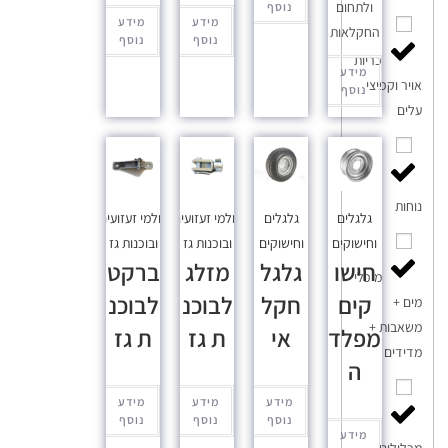
ולתחום
נוסף
מידע
מידע
החקלאות
נוסף
נוסף
כריות
מידע
אויר וקפיצי
נוסף
עלים
מושבי
נוחות
גלגלים
גלגלים
בולמי זעזועים
בולמי זעזועים
וחישוקים
וחישוקים
ובוכנות גז
ובוכנות גז
חישו
גלגל
מזלג
ברקט
מיכלי
קים
חקל
לבוכנ
לבוכנ
מים +
משאבות +
מפלד
אי
ת גז
ת גז
מדידים
ה
מידע
מידע
מידע
נוסף
נוסף
נוסף
מידע
מכלולים