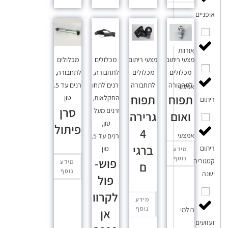
אופניים
אורוות
אמצעי ריתום
,
אמצעי ריתום
,
מכלולים
מכלולים
מכלולים
מכלולים
לתחבורה
,
לתחבורה
,
לתחבורה
לתחבורה
סרנים לתחום
סרנים עד 3.5
אמצעי
תפוח
תפוח
החקלאות
,
טון
ריתום
סרן
סרנים מעל 9
ואום
גרירה
טון
,
פיתול
4
אמצעי
סרנים עד 3.5
ברגי
ריתום
טון
מידע
נוסף
פוש-
קטגוריה
מידע
ם
נוסף
ישנה
פול
לקרוו
מידע
נוסף
בולמי
אן
זעזועים