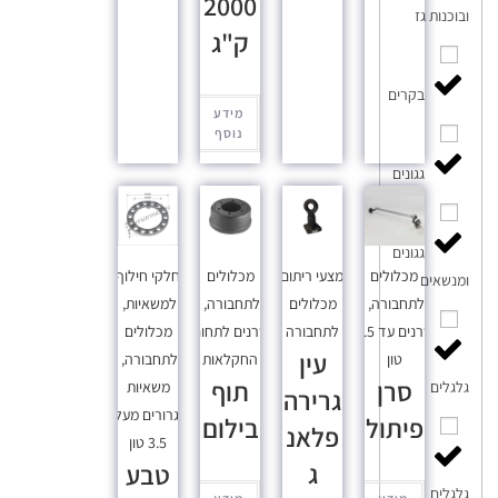
2000
ובוכנות גז
ק"ג
בקרים
מידע
נוסף
גגונים
גגונים
מכלולים
אמצעי ריתום
,
מכלולים
חלקי חילוף
ומנשאים
לתחבורה
,
מכלולים
לתחבורה
,
למשאיות
,
סרנים עד 3.5
לתחבורה
סרנים לתחום
מכלולים
עין
טון
החקלאות
לתחבורה
,
סרן
תוף
משאיות
גלגלים
גרירה
וגרורים מעל
פיתול
בילום
פלאנ
3.5 טון
ג
טבע
גלגלים