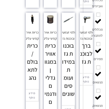
נוסף
ואביזרים
מכלולים
בולמי זעזועים
בולמי זעזועים
כריות אויר
כריות אויר
לתחבורה
ובוכנות גז
ובוכנות גז
וקפיצי עלים
וקפיצי עלים
ברך
בוכנו
כרית
כרית
לבוכנ
ת גז
אוויר
/
ממירים
ת גז
במידו
במגוו
בולם
ת
ן
לתא
ועומ
גדלי
נהג
מידע
נוסף
מנשאים
סים
ם
שונים
ודגמי
מידע
נוסף
ם
מנשאים,