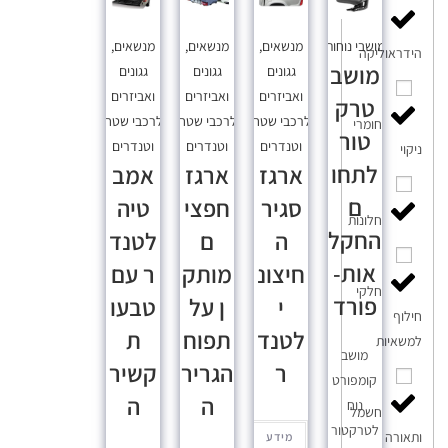
מושבי נוחות
מנשאים,
מנשאים,
מנשאים,
הידראוליקה
מושב
גגונים
גגונים
גגונים
ואביזרים
ואביזרים
ואביזרים
טרק
לרכבי שטח
לרכבי שטח
לרכבי שטח
חומרי
טור
וטנדרים
וטנדרים
וטנדרים
ניקוי
לתחו
ארגז
ארגז
אמב
ם
סגיר
חפצי
טיה
חלונות
החקל
ה
ם
לטנד
אות-
חיצונ
מותק
ר עם
חלקי
פורד
י
ן על
טבעו
חילוף
לטנד
תפוח
ת
למשאיות
מושב
ר
הגריר
קשיר
קומפורט
ה
ה
נוח
חשמל
לטרקטור
ותאורה
מידע