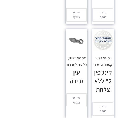
מידע
מידע
נוסף
נוסף
אמצעי ריתום
אמצעי ריתום
,
קטגוריה ישנה
מכלולים לתחבורה
קינג פין
עין
2" ללא
גרירה
צלחת
מידע
נוסף
מידע
נוסף