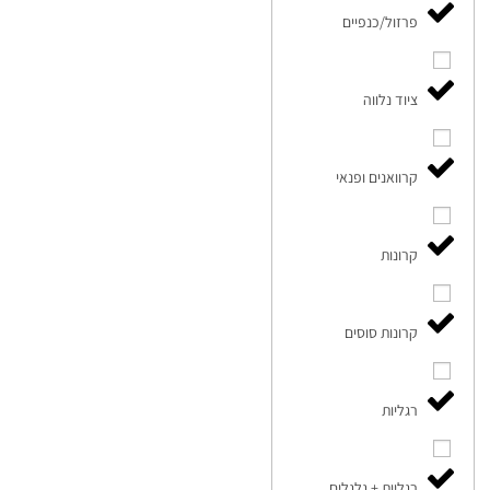
פרזול/כנפיים
ציוד נלווה
קרוואנים ופנאי
קרונות
קרונות סוסים
רגליות
רגליות + גלגלים