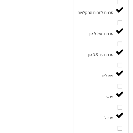
סרנים לתחום החקלאות
סרנים מעל 9 טון
סרנים עד 3.5 טון
פאנלים
פנאי
פרזול