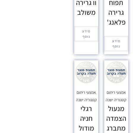
תפוח
וו גרירה
גרירה
משולב
פלאנג'
מידע
נוסף
מידע
נוסף
אמצעי ריתום
אמצעי ריתום
קטגוריה ישנה
קטגוריה ישנה
מנעול
רגלי
הצמדה
חניה
מתברג
מודול