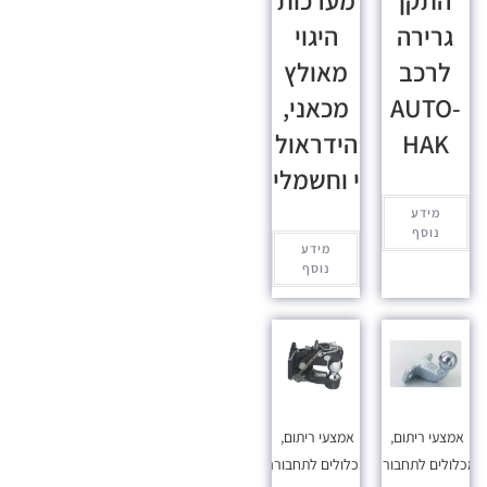
התקן
מערכות
גרירה
היגוי
לרכב
מאולץ
AUTO-
מכאני,
HAK
הידראול
י וחשמלי
מידע
נוסף
מידע
נוסף
אמצעי ריתום
,
אמצעי ריתום
,
כלולים לתחבורה
מכלולים לתחבורה