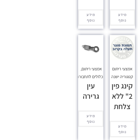
מידע
מידע
נוסף
נוסף
אמצעי ריתום
אמצעי ריתום
,
קטגוריה ישנה
מכלולים לתחבורה
קינג פין
עין
2" ללא
גרירה
צלחת
מידע
נוסף
מידע
נוסף