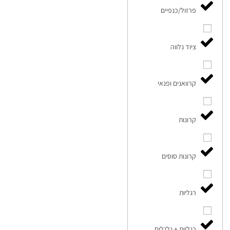
פרזול/כנפיים
ציוד נלווה
קרוואנים ופנאי
קרונות
קרונות סוסים
רגליות
רגליות + גלגלים