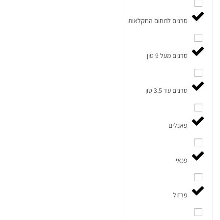
סרנים לתחום החקלאות
סרנים מעל 9 טון
סרנים עד 3.5 טון
פאנלים
פנאי
פרזול