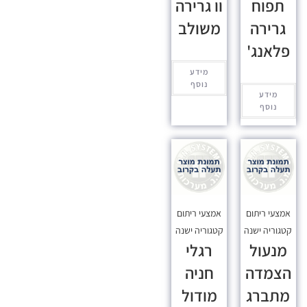
תפוח
וו גרירה
גרירה
משולב
פלאנג'
מידע
נוסף
מידע
נוסף
אמצעי ריתום
אמצעי ריתום
קטגוריה ישנה
קטגוריה ישנה
מנעול
רגלי
הצמדה
חניה
מתברג
מודול