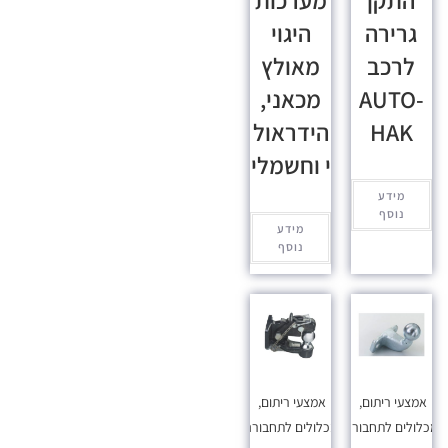
התקן
מערכות
גרירה
היגוי
לרכב
מאולץ
AUTO-
מכאני,
HAK
הידראול
י וחשמלי
מידע
נוסף
מידע
נוסף
אמצעי ריתום
,
אמצעי ריתום
,
כלולים לתחבורה
מכלולים לתחבורה