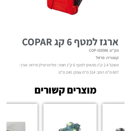
ארגז למטף 6 קג COPAR
מק"ט: COP-IDEM6
קטגוריה:
פרזול
משקל 2.4 ק"ג מתאים למטף 6 ק"ג חומר: פוליפרופילן מידות: אורך:
607 מ"מ רוחב: 314 מ"מ עומק: 240 מ"מ
מוצרים קשורים