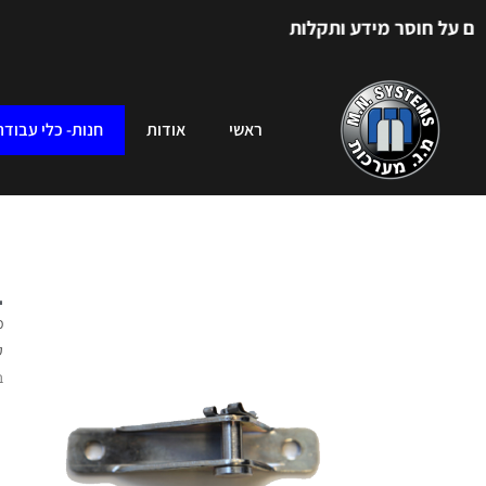
ל חוסר מידע ותקלות
ראשי
אודות
חנות- כלי עבודה
ב
מ
ק
ב