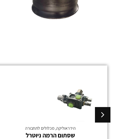
גרורים מעל
הידראוליקה
,
מכלולים לתחבורה
שסתום הרמה ניוטרל
3.5 טון