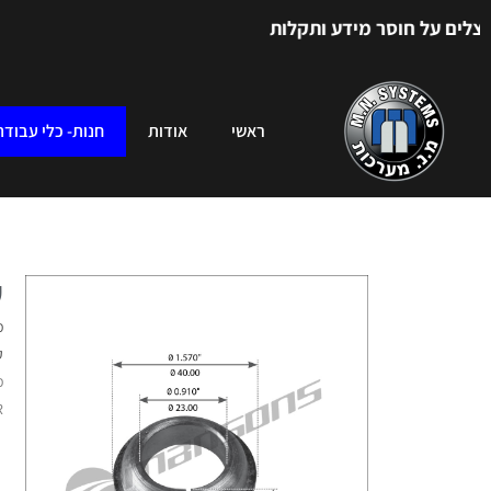
 על חוסר מידע ותקלות
ראשי
אודות
חנות- כלי עבודה
ש
מק
ק
R