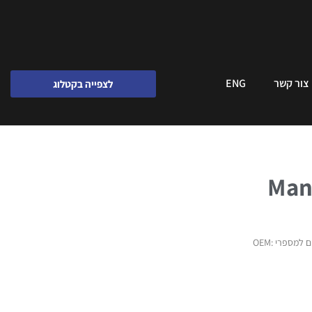
צור קשר
ENG
לצפייה בקטלוג
מידות: קוטר חיצוני: 40Ø מ"מ קוטר פנימי: 23Ø מ"מ גובה: 10 מ"מ משקל 0.030 ק"ג מתאים למספרי OEM: