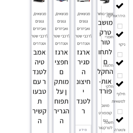
מושבי נוחות
מנשאים,
מנשאים,
מנשאים,
הידראוליקה
מושב
גגונים
גגונים
גגונים
ואביזרים
ואביזרים
ואביזרים
טרק
לרכבי שטח
לרכבי שטח
לרכבי שטח
חומרי
טור
וטנדרים
וטנדרים
וטנדרים
ניקוי
לתחו
ארגז
ארגז
אמב
ם
סגיר
חפצי
טיה
חלונות
החקל
ה
ם
לטנד
אות-
חיצונ
מותק
ר עם
חלקי
פורד
י
ן על
טבעו
חילוף
לטנד
תפוח
ת
למשאיות
מושב
ר
הגריר
קשיר
קומפורט
ה
ה
נוח
חשמל
לטרקטור
ותאורה
מידע