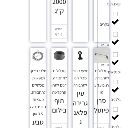
2000
ובוכנות גז
ק"ג
בקרים
מידע
נוסף
גגונים
גגונים
מכלולים
אמצעי ריתום
,
מכלולים
חלקי חילוף
ומנשאים
לתחבורה
,
מכלולים
לתחבורה
,
למשאיות
,
סרנים עד 3.5
לתחבורה
סרנים לתחום
מכלולים
עין
טון
החקלאות
לתחבורה
,
סרן
תוף
משאיות
גלגלים
גרירה
וגרורים מעל
פיתול
בילום
פלאנ
3.5 טון
ג
טבע
גלגלים