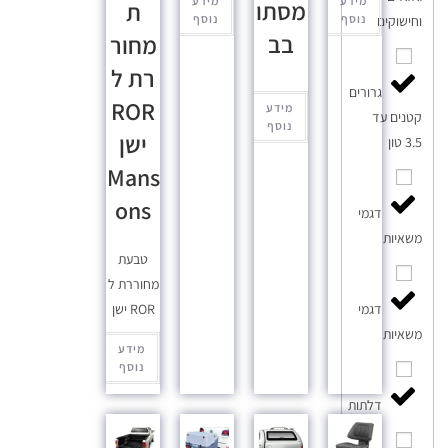
מידע
מידע
מסתו
ת
נוסף
נוסף
וחישוקים
בב
מחור
רת ל
גרורים
ROR
מידע
קטנים עד
נוסף
ישן
3.5 טון
Mans
ons
דגמי
משאיות
טבעת
מחוררת ל
ROR ישן
דגמי
משאיות
מידע
נוסף
דלתות