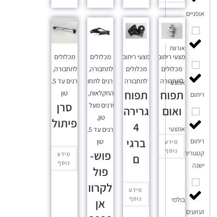
אופניים
אורוות
אמצעי ריתום
,
אמצעי ריתום
,
מכלולים
מכלולים
מכלולים
מכלולים
לתחבורה
,
לתחבורה
,
לתחבורה
לתחבורה
סרנים לתחום
סרנים עד 3.5
אמצעי
תפוח
תפוח
החקלאות
,
טון
ריתום
סרן
סרנים מעל 9
ואום
גרירה
טון
,
פיתול
4
אמצעי
סרנים עד 3.5
ברגי
ריתום
טון
מידע
נוסף
פוש-
קטגוריה
מידע
ם
נוסף
ישנה
פול
לקרוו
מידע
נוסף
בולמי
אן
זעזועים