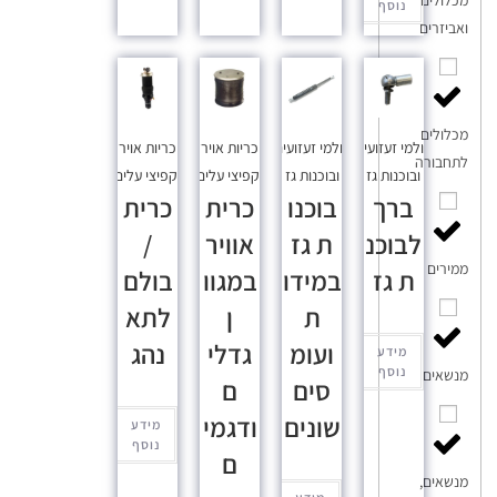
נוסף
ואביזרים
מכלולים
בולמי זעזועים
בולמי זעזועים
כריות אויר
כריות אויר
לתחבורה
ובוכנות גז
ובוכנות גז
וקפיצי עלים
וקפיצי עלים
ברך
בוכנו
כרית
כרית
לבוכנ
ת גז
אוויר
/
ממירים
ת גז
במידו
במגוו
בולם
ת
ן
לתא
ועומ
גדלי
נהג
מידע
נוסף
מנשאים
סים
ם
שונים
ודגמי
מידע
נוסף
ם
מנשאים,