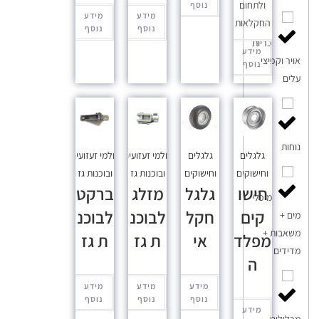
ולתחום
נוסף
מידע
מידע
החקלאות
נוסף
נוסף
כריות
מידע
אויר וקפיצי
נוסף
עלים
מושבי
נוחות
גלגלים
גלגלים
בולמי זעזועים
בולמי זעזועים
וחישוקים
וחישוקים
ובוכנות גז
ובוכנות גז
חישו
גלגל
מזלג
ברקט
מיכלי
קים
חקל
לבוכנ
לבוכנ
מים +
משאבות +
מפלד
אי
ת גז
ת גז
מדידים
ה
מידע
מידע
מידע
נוסף
נוסף
נוסף
מידע
מכלולים