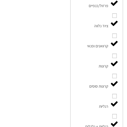
פרזול/כנפיים
ציוד נלווה
קרוואנים ופנאי
קרונות
קרונות סוסים
רגליות
רגליות + גלגלים