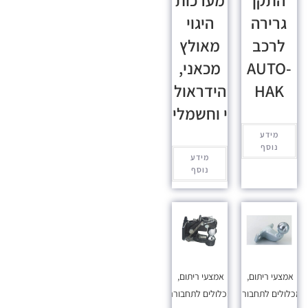
התקן
מערכות
גרירה
היגוי
לרכב
מאולץ
AUTO-
מכאני,
HAK
הידראול
י וחשמלי
מידע
נוסף
מידע
נוסף
אמצעי ריתום
,
אמצעי ריתום
,
כלולים לתחבורה
מכלולים לתחבורה