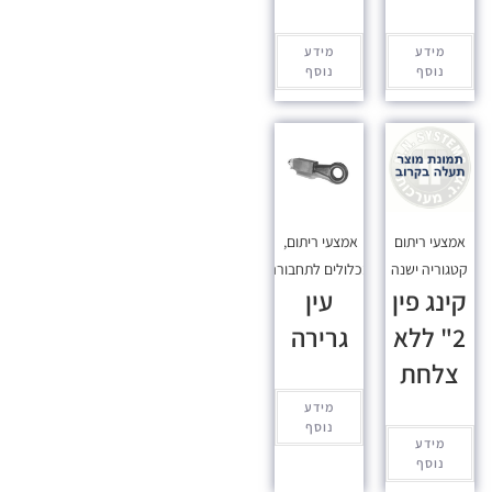
מידע
מידע
נוסף
נוסף
אמצעי ריתום
אמצעי ריתום
,
קטגוריה ישנה
מכלולים לתחבורה
קינג פין
עין
2" ללא
גרירה
צלחת
מידע
נוסף
מידע
נוסף