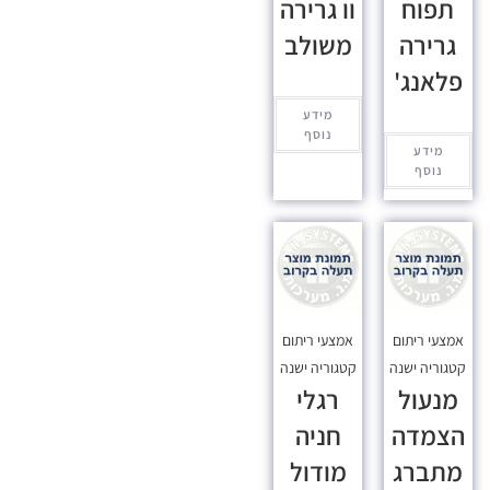
תפוח
וו גרירה
גרירה
משולב
פלאנג'
מידע
נוסף
מידע
נוסף
אמצעי ריתום
אמצעי ריתום
קטגוריה ישנה
קטגוריה ישנה
מנעול
רגלי
הצמדה
חניה
מתברג
מודול