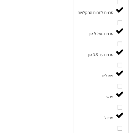
סרנים לתחום החקלאות
סרנים מעל 9 טון
סרנים עד 3.5 טון
פאנלים
פנאי
פרזול