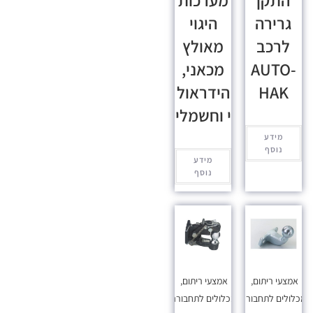
התקן
מערכות
גרירה
היגוי
לרכב
מאולץ
AUTO-
מכאני,
HAK
הידראול
י וחשמלי
מידע
נוסף
מידע
נוסף
אמצעי ריתום
,
אמצעי ריתום
,
כלולים לתחבורה
מכלולים לתחבורה