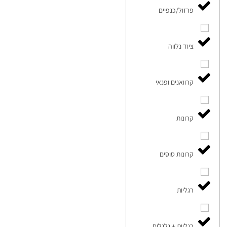
פרזול/כנפיים
ציוד נלווה
קרוואנים ופנאי
קרונות
קרונות סוסים
רגליות
רגליות + גלגלים