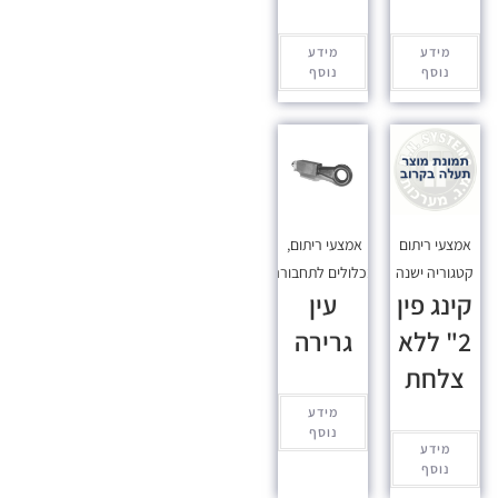
מידע
מידע
נוסף
נוסף
אמצעי ריתום
אמצעי ריתום
,
קטגוריה ישנה
מכלולים לתחבורה
קינג פין
עין
2" ללא
גרירה
צלחת
מידע
נוסף
מידע
נוסף