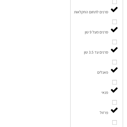
סרנים לתחום החקלאות
סרנים מעל 9 טון
סרנים עד 3.5 טון
פאנלים
פנאי
פרזול