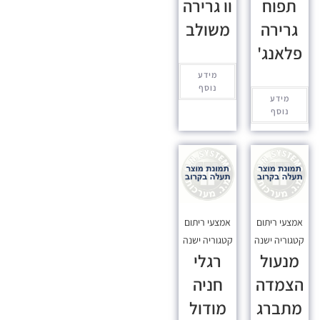
תפוח
וו גרירה
גרירה
משולב
פלאנג'
מידע
נוסף
מידע
נוסף
אמצעי ריתום
אמצעי ריתום
קטגוריה ישנה
קטגוריה ישנה
מנעול
רגלי
הצמדה
חניה
מתברג
מודול