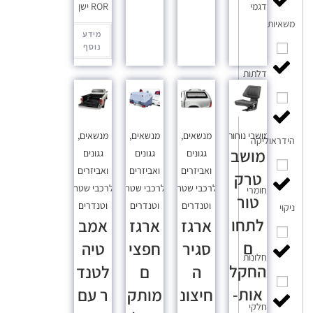
ROR ישן
דגמי
משאיות
מידע
נוסף
דלתות
מושבי נוחות
מנשאים,
מנשאים,
מנשאים,
הידראוליקה
מושב
גגונים
גגונים
גגונים
ואביזרים
ואביזרים
ואביזרים
טרק
לרכבי שטח
לרכבי שטח
לרכבי שטח
חומרי
טור
וטנדרים
וטנדרים
וטנדרים
ניקוי
לתחו
ארגז
ארגז
אמב
ם
סגיר
חפצי
טיה
חלונות
החקל
ה
ם
לטנד
אות-
חיצונ
מותק
ר עם
חלקי