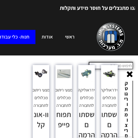
ים על חוסר מידע ותקלות
ראשי
אודות
חנות- כלי עבודה
ק
ט
הידראוליקה
,
הידראוליקה
,
אמצעי ריתום
,
אמצעי ריתום
,
גו
מכלולים
מכלולים
מכלולים
מכלולים
רי
ו
לתחבורה
לתחבורה
לתחבורה
לתחבורה
ת
שסתו
שסתו
תפוח
וו-אונ
מ
ו
ם
ם
פייפ
קל
צ
רי
הרמה
הרמה
ם