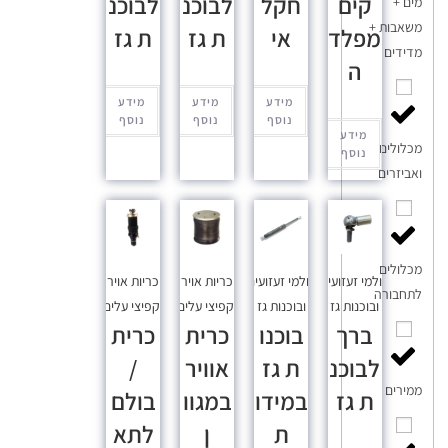
קים
חקל
לבוכנ
לבוכנ
מים +
משאבות +
מפלד
אי
ת גז
ת גז
מדידים
ה
מידע
מידע
מידע
נוסף
נוסף
נוסף
מידע
מכלולים
נוסף
ואביזרים
מכלולים
בולמי זעזועים
בולמי זעזועים
כריות אויר
כריות אויר
לתחבורה
ובוכנות גז
ובוכנות גז
וקפיצי עלים
וקפיצי עלים
ברך
בוכנו
כרית
כרית
לבוכנ
ת גז
אוויר
/
ממירים
ת גז
במידו
במגוו
בולם
ת
ן
לתא