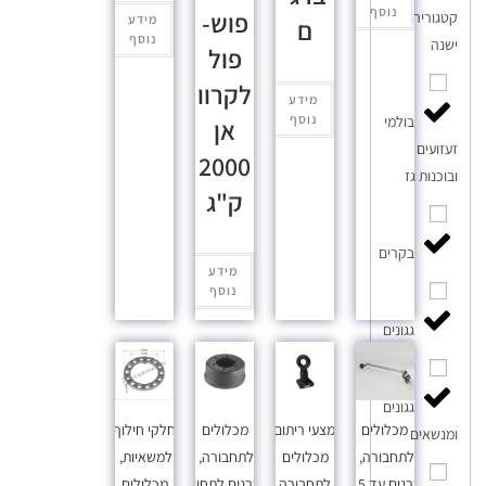
נוסף
פוש-
קטגוריה
מידע
ם
נוסף
ישנה
פול
לקרוו
מידע
נוסף
בולמי
אן
זעזועים
2000
ובוכנות גז
ק"ג
בקרים
מידע
נוסף
גגונים
גגונים
מכלולים
אמצעי ריתום
,
מכלולים
חלקי חילוף
ומנשאים
לתחבורה
,
מכלולים
לתחבורה
,
למשאיות
,
סרנים עד 3.5
לתחבורה
סרנים לתחום
מכלולים