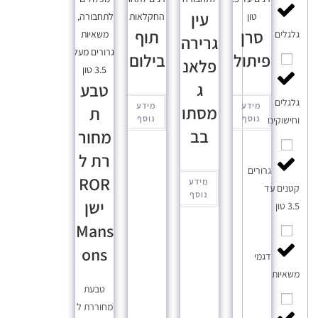
עין
טון
החקלאות
לתחבורה
,
סרן
תוף
משאיות
גלגלים
גרירה
וגרורים מעל
פיתול
בילום
פלאנ
3.5 טון
ג
טבע
גלגלים
מידע
מידע
מסתו
ת
נוסף
נוסף
וחישוקים
בב
מחור
רת ל
גרורים
ROR
מידע
קטנים עד
נוסף
ישן
3.5 טון
Mans
ons
דגמי
משאיות
טבעת
מחוררת ל