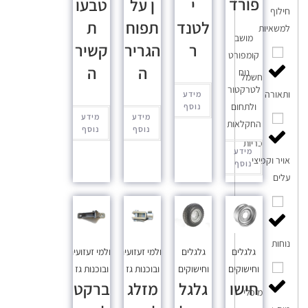
פורד
י
ן על
טבעו
חילוף
לטנד
תפוח
ת
למשאיות
מושב
ר
הגריר
קשיר
קומפורט
ה
ה
נוח
חשמל
לטרקטור
ותאורה
מידע
ולתחום
נוסף
מידע
מידע
החקלאות
נוסף
נוסף
כריות
מידע
אויר וקפיצי
נוסף
עלים
מושבי
נוחות
גלגלים
גלגלים
בולמי זעזועים
בולמי זעזועים
וחישוקים
וחישוקים
ובוכנות גז
ובוכנות גז
חישו
גלגל
מזלג
ברקט
מיכלי