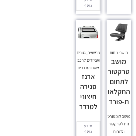
נוסף
מושבי נוחות
מנשאים, גגונים
מושב
ואביזרים לרכבי
שטח וטנדרים
טרקטור
ארגז
לתחום
סגירה
החקלאו
חיצוני
ת-פורד
לטנדר
מושב קומפורט
נוח לטרקטור
מידע
ולתחום
נוסף