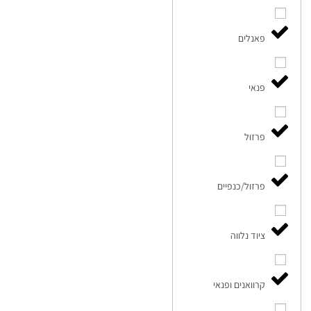
פאנלים
פנאי
פרזול
פרזול/כנפיים
ציוד נלווה
קרוואנים ופנאי