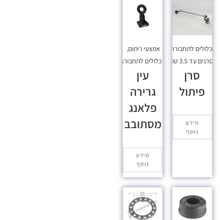
כלולים לתחבורה
,
אמצעי ריתום
,
סרנים עד 3.5 טון
מכלולים לתחבורה
סרן
עין
פיתול
גרירה
פלאנג
מסתובב
מידע
נוסף
מידע
נוסף