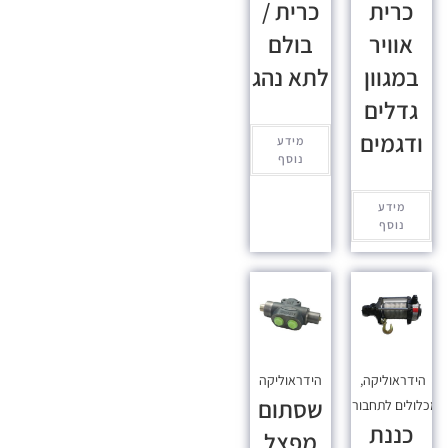
כרית
כרית /
אוויר
בולם
במגוון
לתא נהג
גדלים
ודגמים
מידע
נוסף
מידע
נוסף
הידראוליקה
,
הידראוליקה
שסתום
כלולים לתחבורה
כננת
מפצל