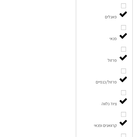
פאנלים
פנאי
פרזול
פרזול/כנפיים
ציוד נלווה
קרוואנים ופנאי