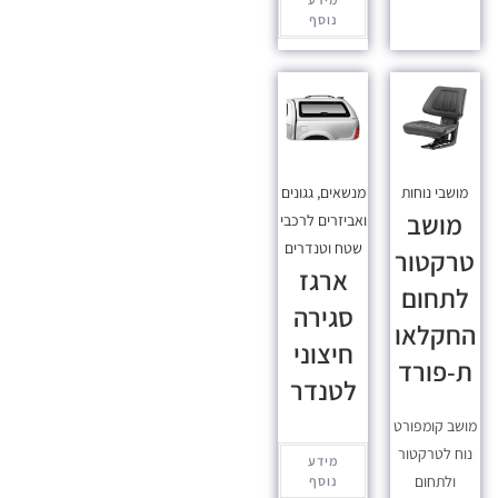
נוסף
מושבי נוחות
מנשאים, גגונים
מושב
ואביזרים לרכבי
שטח וטנדרים
טרקטור
ארגז
לתחום
סגירה
החקלאו
חיצוני
ת-פורד
לטנדר
מושב קומפורט
נוח לטרקטור
מידע
ולתחום
נוסף