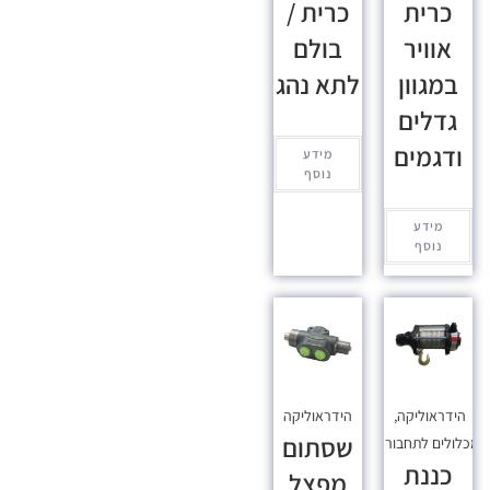
כרית
כרית /
אוויר
בולם
במגוון
לתא נהג
גדלים
ודגמים
מידע
נוסף
מידע
נוסף
הידראוליקה
,
הידראוליקה
שסתום
כלולים לתחבורה
כננת
מפצל