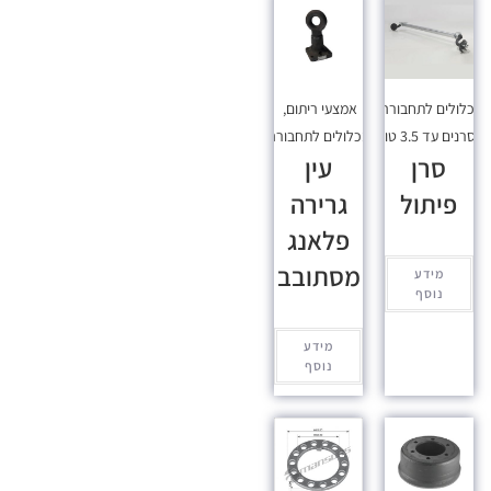
כלולים לתחבורה
,
אמצעי ריתום
,
סרנים עד 3.5 טון
מכלולים לתחבורה
סרן
עין
פיתול
גרירה
פלאנג
מסתובב
מידע
נוסף
מידע
נוסף